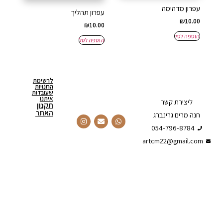
עפרון מדהימה
עפרון תהליך
₪
10.00
₪
10.00
הוספה לסל
הוספה לסל
לרשימת
החנויות
שעובדות
איתנו
ליצירת קשר
תקנון
האתר
חנה מרים גרינברג
054-796-8784
artcm22@gmail.com